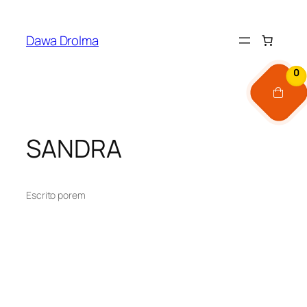
Pular
para
Dawa Drolma
o
conteúdo
0
SANDRA
Escrito por
em