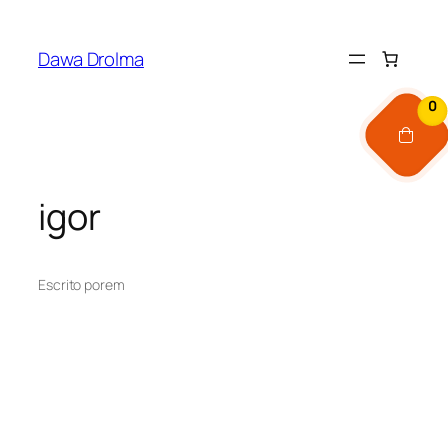
Pular
para
Dawa Drolma
o
conteúdo
0
igor
Escrito por
em