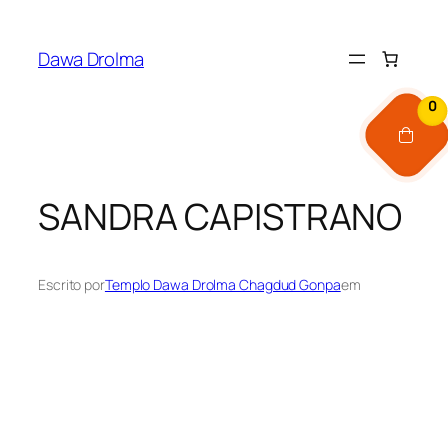
Pular
para
Dawa Drolma
o
conteúdo
0
SANDRA CAPISTRANO
Escrito por
Templo Dawa Drolma Chagdud Gonpa
em