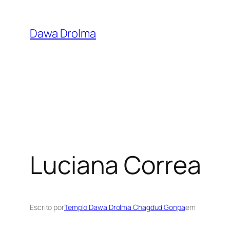
Pular
para
Dawa Drolma
o
conteúdo
Luciana Correa
Escrito por
Templo Dawa Drolma Chagdud Gonpa
em