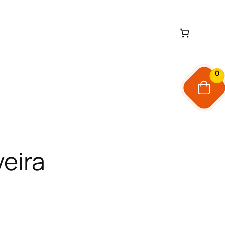
0
veira