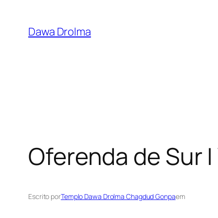
Pular
para
Dawa Drolma
o
conteúdo
Oferenda de Sur | 
Escrito por
Templo Dawa Drolma Chagdud Gonpa
em