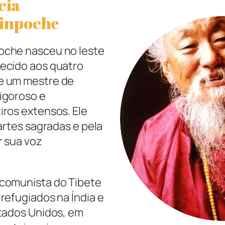
cia
inpoche
oche nasceu no leste
ecido aos quatro
e um mestre de
igoroso e
ros extensos. Ele
artes sagradas e pela
r sua voz
 comunista do Tibete
refugiados na Índia e
stados Unidos, em