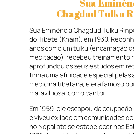
Sua Eminên
Chagdud Tulku R
Sua Eminência Chagdud Tulku Rinp
do Tibete (Kham), em 1930. Reconh
anos como um tulku (encarnação d
meditação), recebeu treinamento r
aprofundou os seus estudos em reti
tinha uma afinidade especial pelas 
medicina tibetana, e era famoso po
maravilhosa, como cantor.
Em 1959, ele escapou da ocupação
e viveu exilado em comunidades de 
no Nepal até se estabelecer nos E