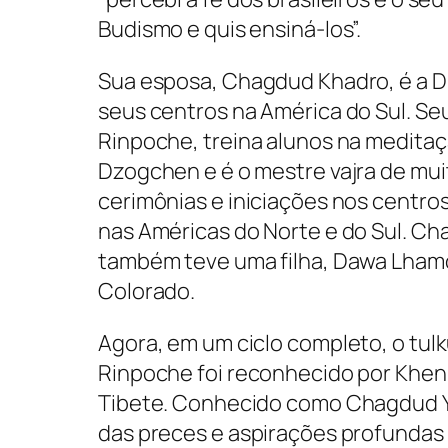
Budismo e quis ensiná-los”.
Sua esposa, Chagdud Khadro, é a Di
seus centros na América do Sul. Se
Rinpoche, treina alunos na meditaç
Dzogchen e é o mestre vajra de mu
cerimônias e iniciações nos centr
nas Américas do Norte e do Sul. C
também teve uma filha, Dawa Lhamo
Colorado.
Agora, em um ciclo completo, o tu
Rinpoche foi reconhecido por Khe
Tibete. Conhecido como Chagdud Ya
das preces e aspirações profunda