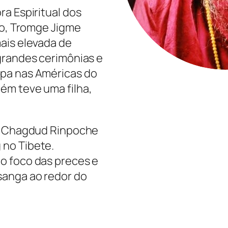
a Espiritual dos
ho, Tromge Jigme
ais elevada de
grandes cerimônias e
pa nas Américas do
ém teve uma filha,
de Chagdud Rinpoche
 no Tibete.
o foco das preces e
sanga ao redor do