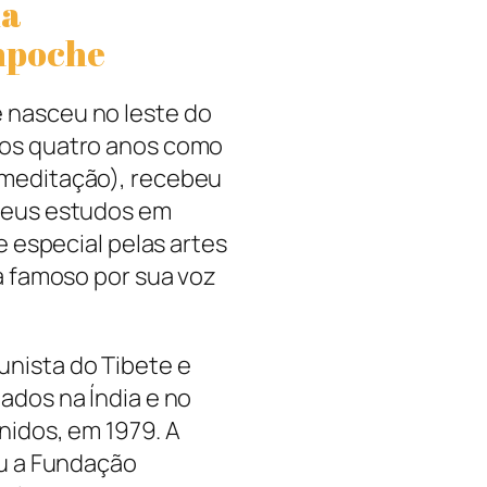
ia
npoche
 nasceu no leste do
aos quatro anos como
 meditação), recebeu
seus estudos em
e especial pelas artes
a famoso por sua voz
nista do Tibete e
ados na Índia e no
nidos, em 1979. A
ou a Fundação