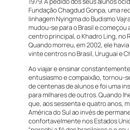
1979. A pedido dos seus alunos ocid
Fundação Chagdud Gonpa, uma red
linhagem Nyingma do Budismo Vajra
mudou-se para o Brasil e começou 
centro principal, o Khadro Ling, no 
Quando morreu, em 2002, ele havia
vinte centros no Brasil, Uruguai e Ch
Ao viajar e ensinar constantemente
entusiasmo e compaixão, tornou-se
de centenas de alunos e foi uma in
para milhares de outros. Quando l
que, aos sessenta e quatro anos, 
América do Sul ao invés de perman
confortavelmente nos Estados Unid
“percebi a fé dos brasileiros e o se