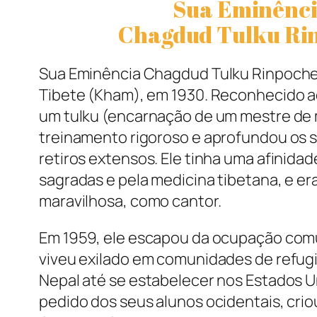
Sua Eminênc
Chagdud Tulku Ri
Sua Eminência Chagdud Tulku Rinpoche
Tibete (Kham), em 1930. Reconhecido 
um tulku (encarnação de um mestre de
treinamento rigoroso e aprofundou os 
retiros extensos. Ele tinha uma afinidad
sagradas e pela medicina tibetana, e er
maravilhosa, como cantor.
Em 1959, ele escapou da ocupação comu
viveu exilado em comunidades de refugi
Nepal até se estabelecer nos Estados U
pedido dos seus alunos ocidentais, cri