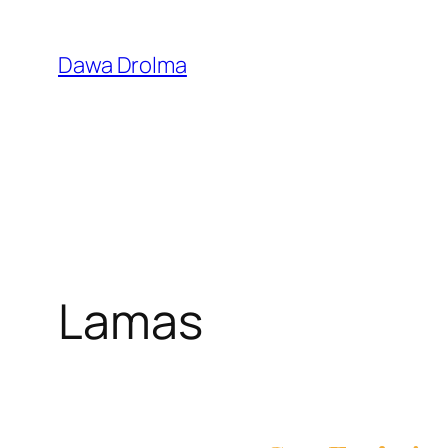
Pular
para
Dawa Drolma
o
conteúdo
Lamas