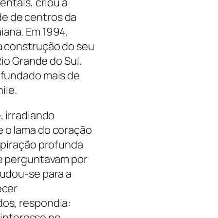
entais, criou a
e de centros da
iana. Em 1994,
a construção do seu
Rio Grande do Sul.
 fundado mais de
ile.
, irradiando
 o lama do coração
spiração profunda
he perguntavam por
mudou-se para a
ecer
os, respondia:
u interesse no