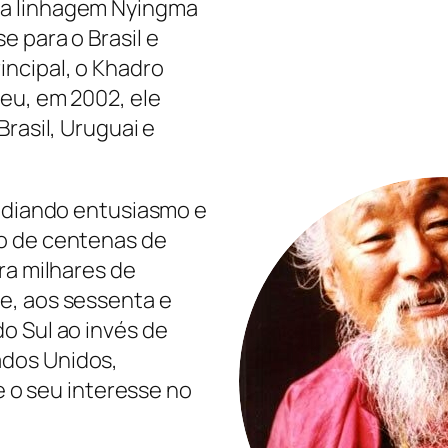
da linhagem Nyingma
 para o Brasil e
ncipal, o Khadro
eu, em 2002, ele
rasil, Uruguai e
radiando entusiasmo e
o de centenas de
ra milhares de
e, aos sessenta e
o Sul ao invés de
dos Unidos,
 e o seu interesse no