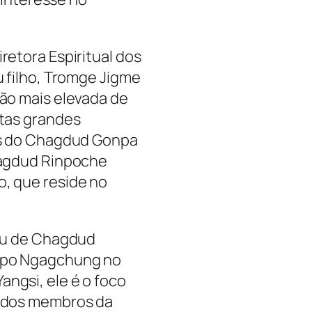
retora Espiritual dos
u filho, Tromge Jigme
ão mais elevada de
itas grandes
os do Chagdud Gonpa
hagdud Rinpoche
, que reside no
lku de Chagdud
npo Ngagchung no
ngsi, ele é o foco
s dos membros da