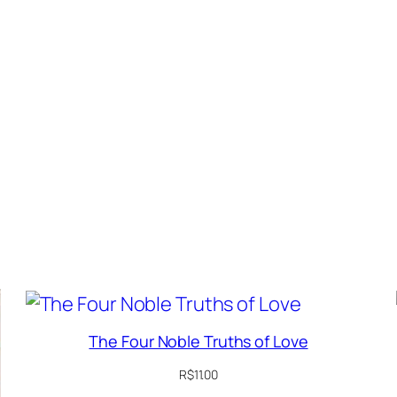
ficado
te
The Four Noble Truths of Love
R$
11.00