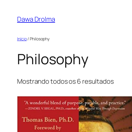
Pular
para
Dawa Drolma
o
conteúdo
Início
/ Philosophy
Philosophy
Classi
Mostrando todos os 6 resultados
por
mais
recen