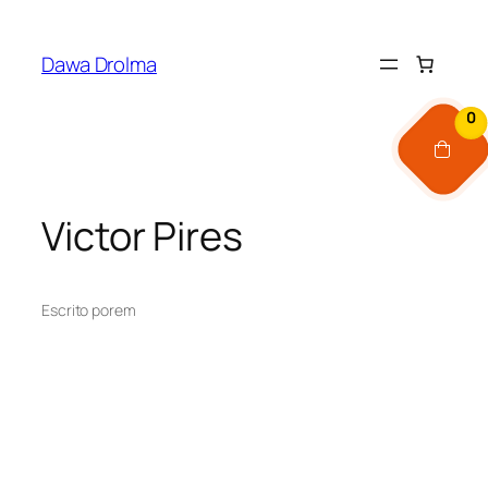
Pular
para
Dawa Drolma
o
conteúdo
0
Victor Pires
Escrito por
em