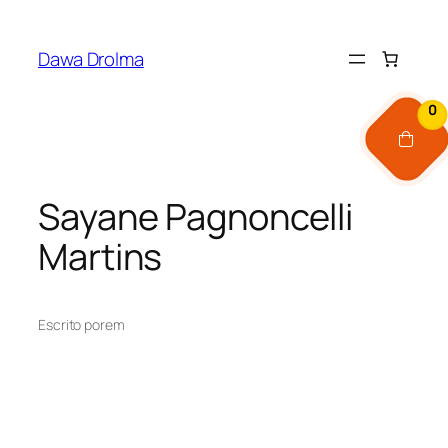
Pular
para
Dawa Drolma
o
conteúdo
0
Sayane Pagnoncelli
Martins
Escrito por
em