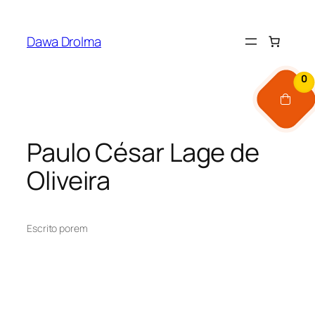
Pular
para
Dawa Drolma
o
conteúdo
0
Paulo César Lage de
Oliveira
Escrito por
em