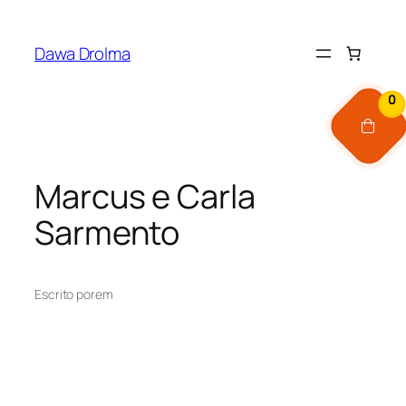
Pular
para
Dawa Drolma
o
conteúdo
0
Marcus e Carla
Sarmento
Escrito por
em