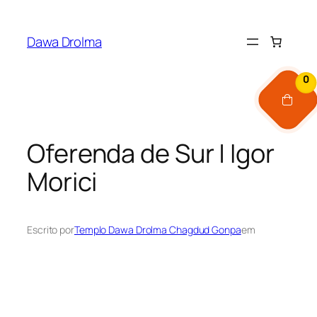
Pular
para
Dawa Drolma
o
conteúdo
0
Oferenda de Sur | Igor
Morici
Escrito por
Templo Dawa Drolma Chagdud Gonpa
em