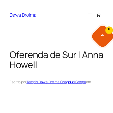
Pular
para
Dawa Drolma
o
conteúdo
0
Oferenda de Sur | Anna
Howell
Escrito por
Templo Dawa Drolma Chagdud Gonpa
em