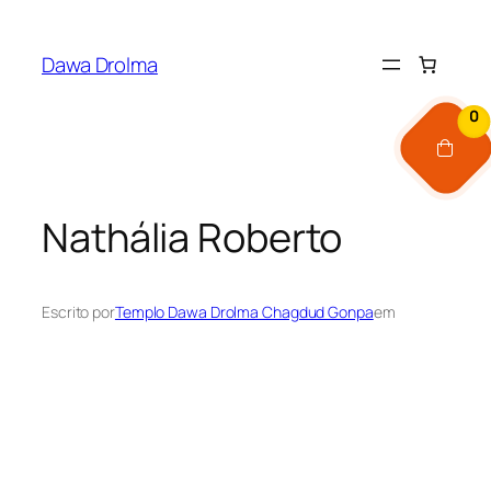
Pular
para
Dawa Drolma
o
conteúdo
0
Nathália Roberto
Escrito por
Templo Dawa Drolma Chagdud Gonpa
em