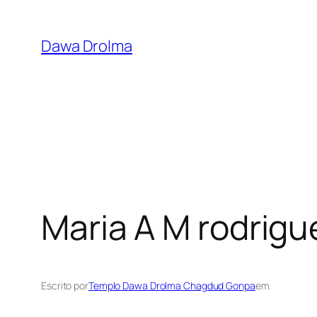
Pular
para
Dawa Drolma
o
conteúdo
Maria A M rodrigu
Escrito por
Templo Dawa Drolma Chagdud Gonpa
em