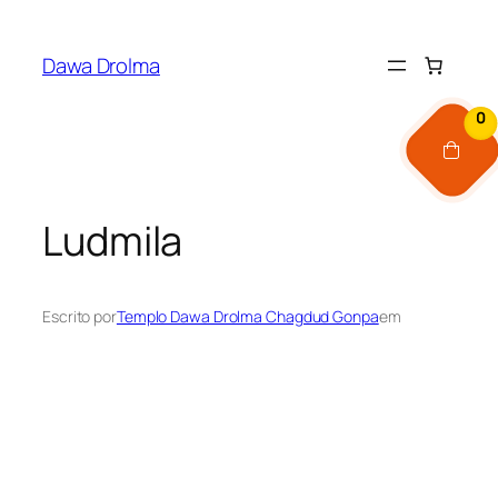
Pular
para
Dawa Drolma
o
conteúdo
0
Ludmila
Escrito por
Templo Dawa Drolma Chagdud Gonpa
em