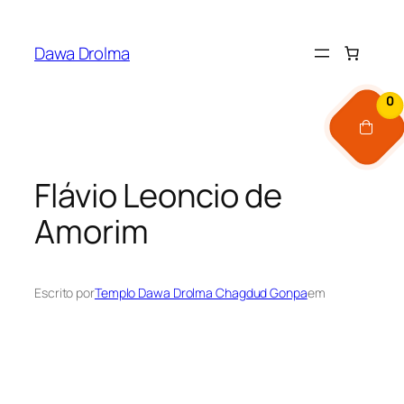
Pular
para
Dawa Drolma
o
conteúdo
0
Flávio Leoncio de
Amorim
Escrito por
Templo Dawa Drolma Chagdud Gonpa
em