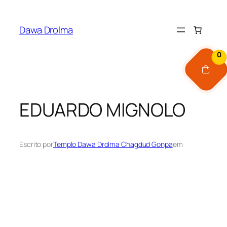
Pular
para
Dawa Drolma
o
conteúdo
0
EDUARDO MIGNOLO
Escrito por
Templo Dawa Drolma Chagdud Gonpa
em