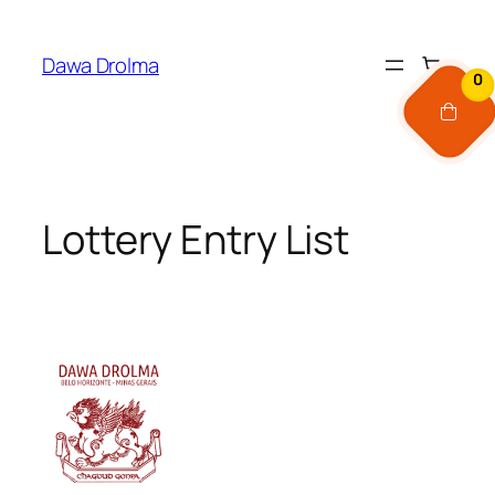
Pular
para
Dawa Drolma
o
0
conteúdo
Lottery Entry List