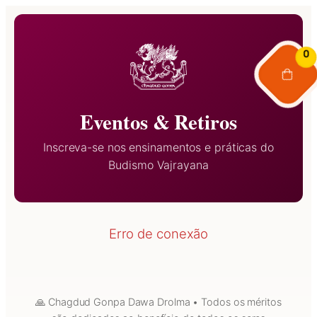
0
Eventos & Retiros
Inscreva-se nos ensinamentos e práticas do
Budismo Vajrayana
Erro de conexão
🙏 Chagdud Gonpa Dawa Drolma • Todos os méritos